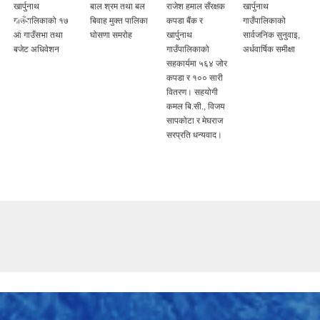
खार्पुनाथ
बाल श्रम तथा बल
राजेश हमाल सँरक्षक
खार्पुनाथ
गाउँपालिकाको १७
बिवाह मुक्त पालिका
कपडा बैंक र
गाउँपालिकाको
औं गाउँसभा तथा
घोसणा समरोह
खार्पुनाथ
सार्वजनिक सुनुवाइ,
बजेट अधिवेशन
गाउँपालिकाको
अर्धवार्षिक समीक्षा
सहकार्यमा ५६४ जोर
कपडा र १०० सारी
वितरण। सहयोगी
कमल बि.सी., विजय
सापकोटा र मेघराज
सरप्रति धन्यवाद।