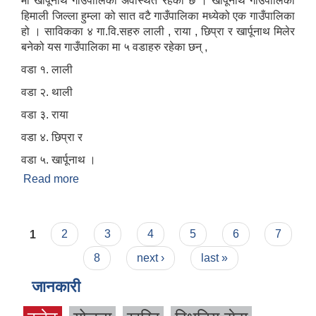
मा खार्पूनाथ गाउँपालिका अवस्थित रहेको छ । खार्पूनाथ गाउँपालिका
हिमाली जिल्ला हुम्ला को सात वटै गाउँपालिका मध्येको एक गाउँपालिका
हो । साविकका ४ गा.वि.सहरु लाली , राया , छिप्रा र खार्पूनाथ मिलेर
बनेको यस गाउँपालिका मा ५ वडाहरु रहेका छन् ,
वडा १. लाली
वडा २. थाली
वडा ३. राया
वडा ४. छिप्रा र
वडा ५. खार्पूनाथ ।
Read more
about खार्पूनाथ गाउँपालिकाको संचिप्त परिचय
Pages
1
2
3
4
5
6
7
8
next ›
last »
जानकारी