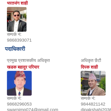
भरतजंग शाही
सम्पर्क नं:
9868393071
पदाधिकारी
प्रमुख प्रशासकीय अधिकृत
अधिकृत छैटौ
खडक बहादुर परियार
दिपक शाही
सम्पर्क नं:
सम्पर्क नं:
9868296053
9844821142
swarnimp074@gmail.com
dipakshahi20