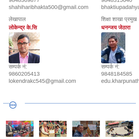
9848369877
9848315640
shahiharibhakta500@gmail.com
bhaktiupadah
लेखापाल
शिक्षा शाखा प्रमुख
लोकेन्द्र के.सि
धनन्जय जेठारा
सम्पर्क नं:
सम्पर्क नं:
9860205413
9848184585
lokendrakc545@gmail.com
edu.kharpunat