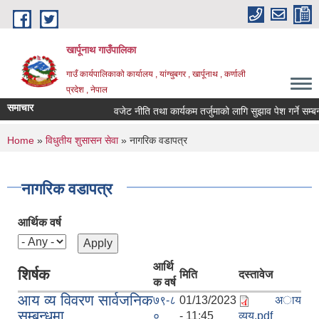
Skip to main content
खार्पूनाथ गाउँपालिका
गाउँ कार्यपालिकाको कार्यालय , यांग्चुबगर , खार्पूनाथ , कर्णाली
प्रदेश , नेपाल
समाचार
वजेट नीति तथा कार्यकम तर्जुमाको लागि सुझाव पेश गर्ने सम्बन्धी
You are here
Home
»
विधुतीय शुसासन सेवा
» नागरिक वडापत्र
नागरिक वडापत्र
आर्थिक वर्ष
आर्थि
शिर्षक
मिति
दस्तावेज
क वर्ष
आय व्य विवरण सार्वजनिक
७९-८
01/13/2023
अाय
सम्बन्धमा
०
- 11:45
व्यय.pdf