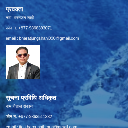
प्रवक्ता
नाम: भरतजंग शाही
फोन न. +977-9868393071
email :
bharatjungshahi990@gmail.com
सूचना प्रविधि अधिकृत
नाम:विशाल रोकाया
फोन न. +977-9863511332
email :
ito.kharpunathmun@gmail.com