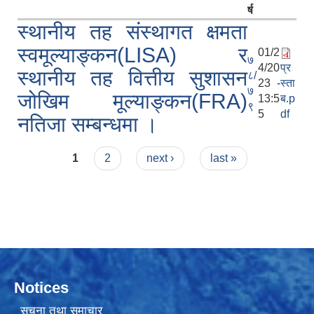
र्ष
स्थानीय तह संस्थागत क्षमता
स्वमूल्याङ्कन(LISA) र
01/2
७
4/20
प्र
स्थानीय तह वित्तीय सुशासन
८/
23 -
स्ता
७
जोखिम मूल्याङ्कन(FRA)
13:5
ब.p
९
5
df
नतिजा सम्बन्धमा ।
Pages
1
2
next ›
last »
Notices
सूचना तथा समाचार