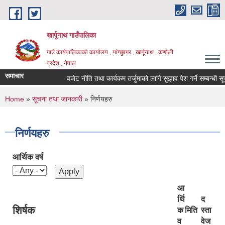
Skip to main content
खार्पूनाथ गाउँपालिका
गाउँ कार्यपालिकाको कार्यालय , यांग्चुबगर , खार्पूनाथ , कर्णाली
प्रदेश , नेपाल
समाचार
वजेट नीति तथा कार्यकम तर्जुमाको लागि सुझाव पेश गर्ने सम्बन्धी सूचन
You are here
Home
»
सूचना तथा जानकारी
» निर्णयहरु
निर्णयहरु
आर्थिक वर्ष
आ
र्थि
द
शिर्षक
क
मिति
स्ता
व
वेज