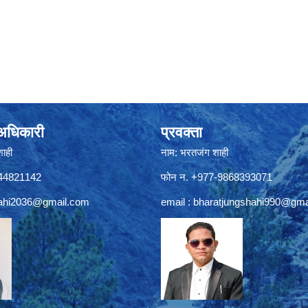
े अधिकारी
प्रवक्ता
शाही
नाम: भरतजंग शाही
844821142
फोन न. +977-9868393071
ahi2036@gmail.com
email :
bharatjungshahi990@gma