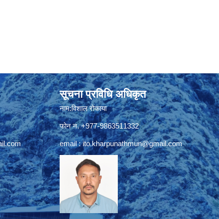
सूचना प्रविधि अधिकृत
नाम:विशाल रोकाया
फोन न. +977-9863511332
il.com
email :
ito.kharpunathmun@gmail.com