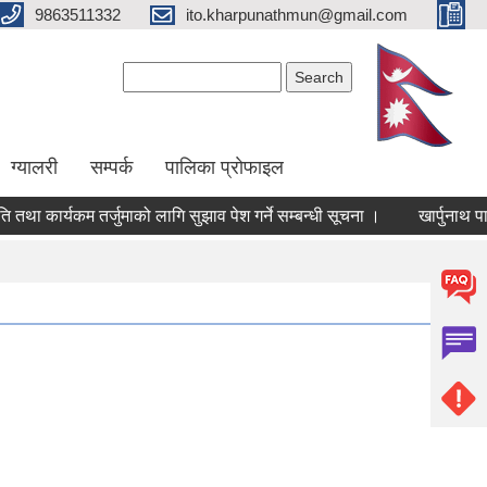
9863511332
ito.kharpunathmun@gmail.com
Search form
Search
ग्यालरी
सम्पर्क
पालिका प्राेफाइल
था कार्यकम तर्जुमाको लागि सुझाव पेश गर्ने सम्बन्धी सूचना ।
खार्पुनाथ पाल