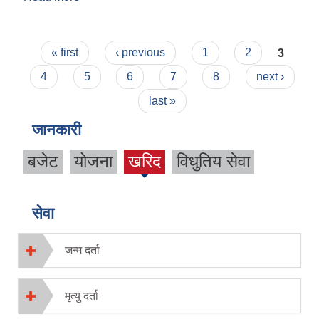
Pages
« first
‹ previous
1
2
3
4
5
6
7
8
next ›
last »
जानकारी
बजेट
योजना
खरिद
विधुतिय सेवा
(acti
ve
tab)
सेवा
जन्म दर्ता
मृत्यु दर्ता