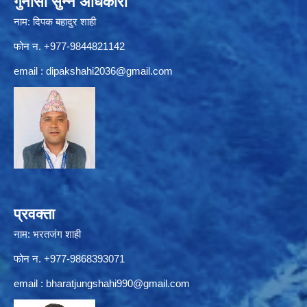
गुनासो सुन्ने अधिकारी
नाम: दिपक बहादुर शाही
फोन न. +977-9844821142
email :
dipakshahi2036@gmail.com
प्रवक्ता
नाम: भरतजंग शाही
फोन न. +977-9868393071
email :
bharatjungshahi990@gmail.com