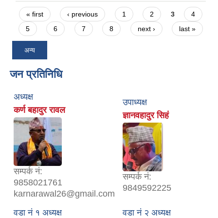
Pages
« first
‹ previous
1
2
3
4
5
6
7
8
next ›
last »
अन्य
जन प्रतिनिधि
अध्यक्ष
उपाध्यक्ष
कर्ण बहादुर रावल
ज्ञानवहादुर सिहं
सम्पर्क नं:
सम्पर्क नं:
9858021761
9849592225
karnarawal26@gmail.com
वडा नं १ अध्यक्ष
वडा नं २ अध्यक्ष