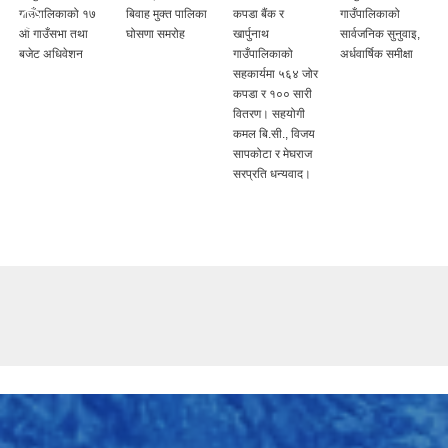
गाउँपालिकाको १७
बिवाह मुक्त पालिका
कपडा बैंक र
गाउँपालिकाको
औं गाउँसभा तथा
घोसणा समरोह
खार्पुनाथ
सार्वजनिक सुनुवाइ,
बजेट अधिवेशन
गाउँपालिकाको
अर्धवार्षिक समीक्षा
सहकार्यमा ५६४ जोर
कपडा र १०० सारी
वितरण। सहयोगी
कमल बि.सी., विजय
सापकोटा र मेघराज
सरप्रति धन्यवाद।