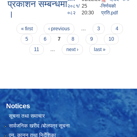
प्रकाशन सम्बन्धमा
२०८१/
25 -
निर्णयको
।
०८२
20:30
प्रति.pdf
Pages
« first
‹ previous
…
3
4
5
6
7
8
9
10
11
…
next ›
last »
Notices
सूचना तथा समाचार
सार्वजनिक खरीद /बोलपत्र सूचना
एन, कानुन तथा निर्देशिका