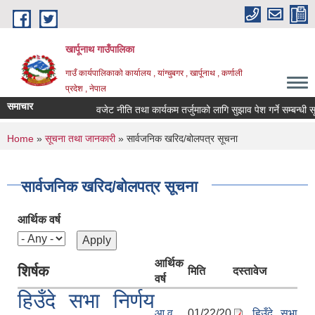
Skip to main content
खार्पूनाथ गाउँपालिका
गाउँ कार्यपालिकाको कार्यालय , यांग्चुबगर , खार्पूनाथ , कर्णाली
प्रदेश , नेपाल
समाचार
वजेट नीति तथा कार्यकम तर्जुमाको लागि सुझाव पेश गर्ने सम्बन्धी सूच
You are here
Home
»
सूचना तथा जानकारी
» सार्वजनिक खरिद/बोलपत्र सूचना
सार्वजनिक खरिद/बोलपत्र सूचना
आर्थिक वर्ष
आर्थिक
शिर्षक
मिति
दस्तावेज
वर्ष
हिउँदे सभा निर्णय
आ.व
01/22/20
हिउँदे सभा