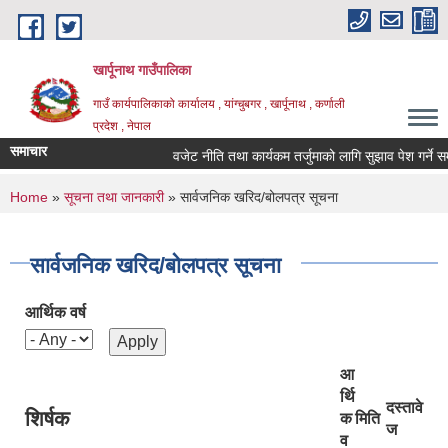
Skip to main content
खार्पूनाथ गाउँपालिका
गाउँ कार्यपालिकाको कार्यालय , यांग्चुबगर , खार्पूनाथ , कर्णाली
प्रदेश , नेपाल
समाचार
वजेट नीति तथा कार्यकम तर्जुमाको लागि सुझाव पेश गर्ने सम्बन
You are here
Home
»
सूचना तथा जानकारी
» सार्वजनिक खरिद/बोलपत्र सूचना
सार्वजनिक खरिद/बोलपत्र सूचना
आर्थिक वर्ष
आ
र्थि
दस्तावे
शिर्षक
क
मिति
ज
व