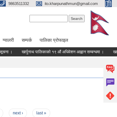
9863511332
ito.kharpunathmun@gmail.com
Search form
Search
ग्यालरी
सम्पर्क
पालिका प्राेफाइल
चना ।
खार्पुनाथ पालिकाको १९ औं अधिवेशन आह्वान सम्बन्धमा ।
खार्प
next ›
last »