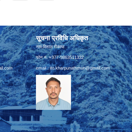
सूचना प्रविधि अधिकृत
नाम:विशाल रोकाया
फोन न. +977-9863511332
il.com
email :
ito.kharpunathmun@gmail.com