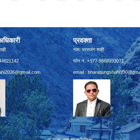
े अधिकारी
प्रवक्ता
शाही
नाम: भरतजंग शाही
844821142
फोन न. +977-9868393071
ahi2036@gmail.com
email :
bharatjungshahi990@gma
© 2026 खार्पूनाथ गाउँपालिका