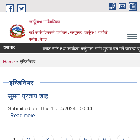
Skip to main content
खार्पूनाथ गाउँपालिका
गाउँ कार्यपालिकाको कार्यालय , यांग्चुबगर , खार्पूनाथ , कर्णाली
प्रदेश , नेपाल
समाचार
वजेट नीति तथा कार्यकम तर्जुमाको लागि सुझाव पेश गर्ने सम्बन्धी सूचन
You are here
Home
» इन्जिनियर
इन्जिनियर
सुमन प्रताप शाह
Submitted on:
Thu, 11/14/2024 - 00:44
Read more
about सुमन प्रताप शाह
Pages
1
2
3
4
5
6
7