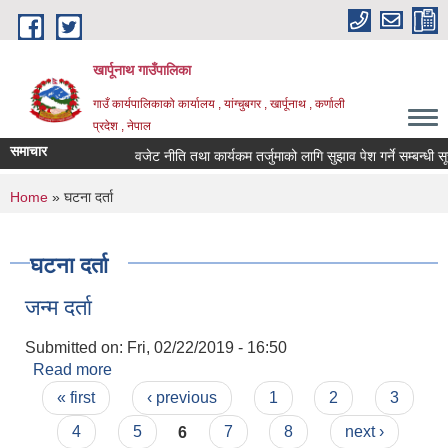
Skip to main content
खार्पूनाथ गाउँपालिका
गाउँ कार्यपालिकाको कार्यालय , यांग्चुबगर , खार्पूनाथ , कर्णाली
प्रदेश , नेपाल
समाचार
वजेट नीति तथा कार्यकम तर्जुमाको लागि सुझाव पेश गर्ने सम्बन्धी सूचन
You are here
Home
» घटना दर्ता
घटना दर्ता
जन्म दर्ता
Submitted on:
Fri, 02/22/2019 - 16:50
Read more
about जन्म दर्ता
Pages
« first
‹ previous
1
2
3
4
5
6
7
8
next ›