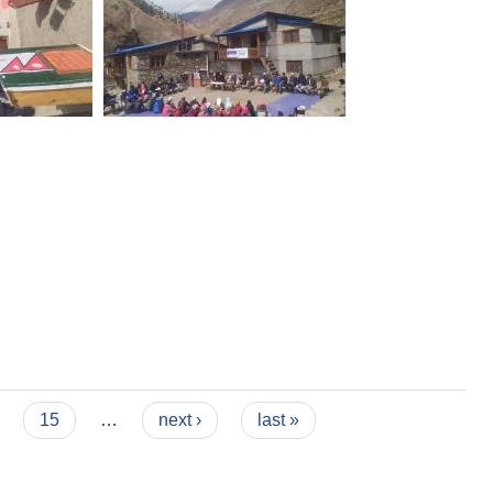
15
…
next ›
last »