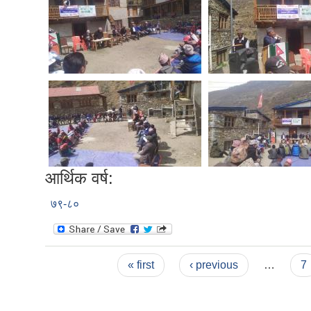
आर्थिक वर्ष:
७९-८०
Pages
« first
‹ previous
…
7