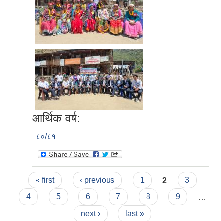
आर्थिक वर्ष:
८०/८१
Pages
« first
‹ previous
1
2
3
4
5
6
7
8
9
…
next ›
last »