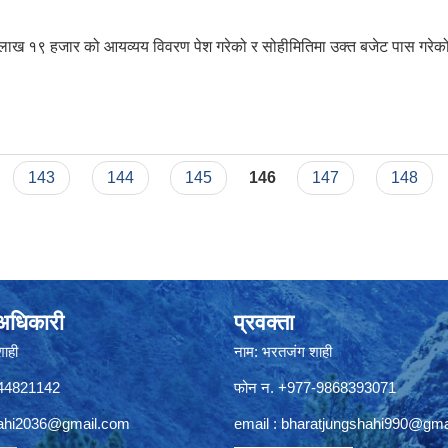
ाख १९ हजार को आयव्यय विवरण पेश गरेको र सोहीमितिमा उक्त बजेट पास गरेको
143
144
145
146
147
148
े अधिकारी
प्रवक्ता
शाही
नाम: भरतजंग शाही
844821142
फोन न. +977-9868393071
ahi2036@gmail.com
email :
bharatjungshahi990@gma