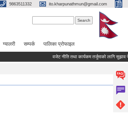
9863511332
ito.kharpunathmun@gmail.com
Search form
Search
ग्यालरी
सम्पर्क
पालिका प्राेफाइल
वजेट नीति तथा कार्यकम तर्जुमाको लागि सुझाव पेश गर