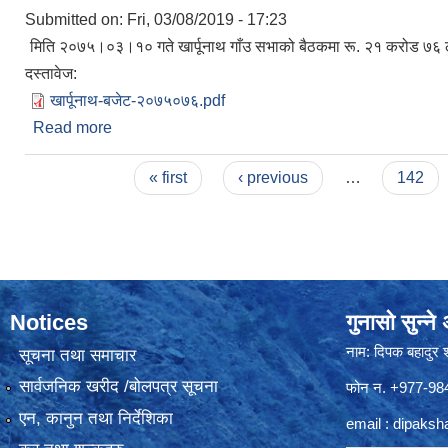
Submitted on:
Fri, 03/08/2019 - 17:23
मिति २०७५।०३।१० गते खार्पूनाथ गाँउ सभाको बैठकमा रू. २१ करोड ७६ ल
दस्तावेज:
खार्पूनाथ-बजेट-२०७५०७६.pdf
Read more
about बजेट स्वीकृत भएर विवरण पठाएको
Pages
« first
‹ previous
…
142
Notices
गुनासो सुन्न
नाम: दिपक बहादुर 
सूचना तथा समाचार
सार्वजनिक खरीद /बोलपत्र सूचना
फोन न. +977-9
एन, कानुन तथा निर्देशिका
email :
dipaksh