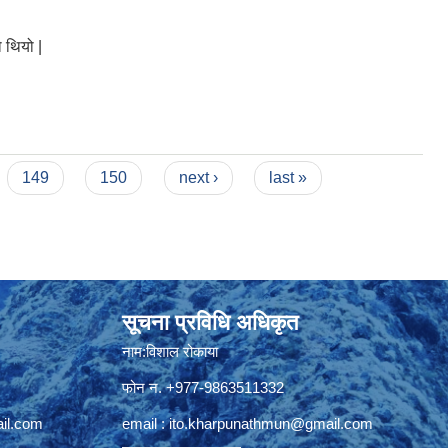
 थियो |
149
150
next ›
last »
सूचना प्रविधि अधिकृत
नाम:विशाल रोकाया
फोन न. +977-9863511332
il.com
email :
ito.kharpunathmun@gmail.com