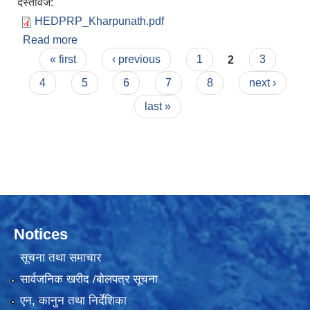
दस्तावेज:
HEDPRP_Kharpunath.pdf
Read more
about स्वास्थ्य संकट एबम् विपद् पुर्वतयारी तयारी तथा
Pages
प्रतिकार्य योजना २०७९
« first
‹ previous
1
2
3
4
5
6
7
8
next ›
last »
Notices
सूचना तथा समाचार
सार्वजनिक खरीद /बोलपत्र सूचना
एन, कानुन तथा निर्देशिका