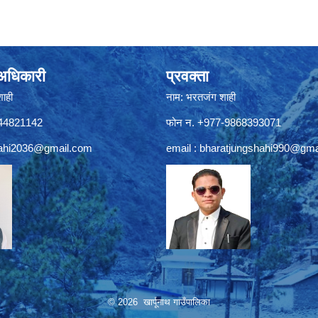
े अधिकारी
प्रवक्ता
शाही
नाम: भरतजंग शाही
844821142
फोन न. +977-9868393071
ahi2036@gmail.com
email :
bharatjungshahi990@gma
© 2026 खार्पूनाथ गाउँपालिका