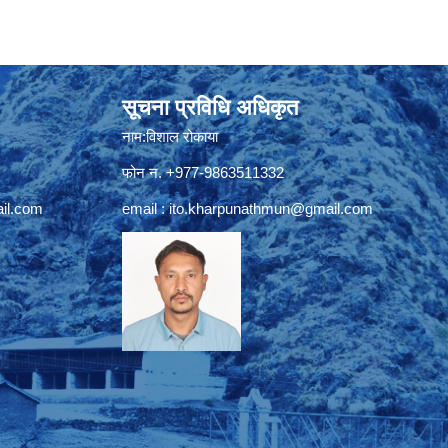
सूचना प्रविधि अधिकृत
नाम:विशाल रोकाया
फोन न. +977-9863511332
il.com
email :
ito.kharpunathmun@gmail.com