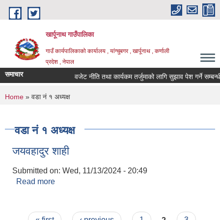
Skip to main content
खार्पूनाथ गाउँपालिका
गाउँ कार्यपालिकाको कार्यालय , यांग्चुबगर , खार्पूनाथ , कर्णाली
प्रदेश , नेपाल
समाचार
वजेट नीति तथा कार्यकम तर्जुमाको लागि सुझाव पेश गर्ने सम्बन्धी स
You are here
Home
» वडा नं १ अध्यक्ष
वडा नं १ अध्यक्ष
जयवहादुर शाही
Submitted on:
Wed, 11/13/2024 - 20:49
Read more
about जयवहादुर शाही
Pages
« first
‹ previous
1
2
3