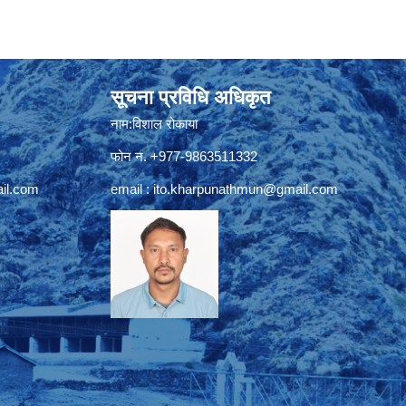
सूचना प्रविधि अधिकृत
नाम:विशाल रोकाया
फोन न. +977-9863511332
il.com
email :
ito.kharpunathmun@gmail.com