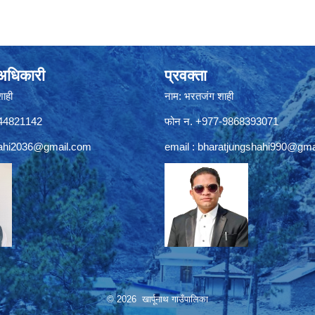
े अधिकारी
प्रवक्ता
शाही
नाम: भरतजंग शाही
844821142
फोन न. +977-9868393071
ahi2036@gmail.com
email :
bharatjungshahi990@gma
© 2026 खार्पूनाथ गाउँपालिका