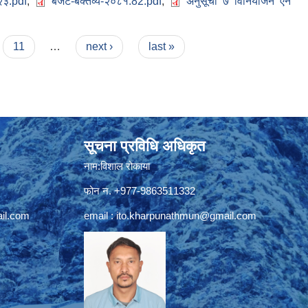
२३.pdf
,
बजेट-बक्तव्य-२०८१.82.pdf
,
अनुसूची ७ विनियोजन ऐन
11
…
next ›
last »
सूचना प्रविधि अधिकृत
नाम:विशाल रोकाया
फोन न. +977-9863511332
il.com
email :
ito.kharpunathmun@gmail.com