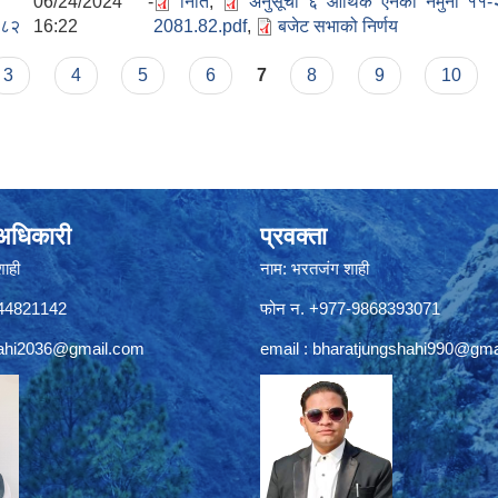
06/24/2024 -
निति
,
अनुसूची ६ आर्थिक ऐनको नमुना ११-
०८२
16:22
2081.82.pdf
,
बजेट सभाको निर्णय
3
4
5
6
7
8
9
10
े अधिकारी
प्रवक्ता
शाही
नाम: भरतजंग शाही
844821142
फोन न. +977-9868393071
ahi2036@gmail.com
email :
bharatjungshahi990@gma