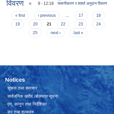
विवरण
७
9 - 12:18
समानीकरण र शशर्त अनुदान विवरण
Pages
« first
‹ previous
…
17
18
19
20
21
22
23
24
25
next ›
last »
Notices
सूचना तथा समाचार
सार्वजनिक खरीद /बोलपत्र सूचना
एन, कानुन तथा निर्देशिका
कर तथा शुल्कहरु