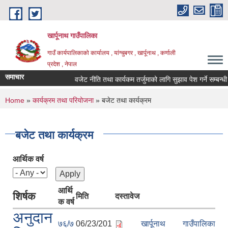
Skip to main content
खार्पूनाथ गाउँपालिका
गाउँ कार्यपालिकाको कार्यालय , यांग्चुबगर , खार्पूनाथ , कर्णाली
प्रदेश , नेपाल
समाचार
वजेट नीति तथा कार्यकम तर्जुमाको लागि सुझाव पेश गर्ने सम्बन्धी सू
You are here
Home
»
कार्यक्रम तथा परियोजना
» बजेट तथा कार्यक्रम
बजेट तथा कार्यक्रम
आर्थिक वर्ष
आर्थि
शिर्षक
मिति
दस्तावेज
क वर्ष
अनुदान
७६/७
06/23/201
खार्पूनाथ गाउँपालिका