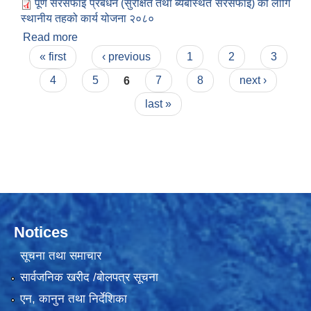
पूर्ण सरसफाइ प्रबर्धन (सुरक्षित तथा ब्यबस्थित सरसफाइ) को लागि
स्थानीय तहको कार्य योजना २०८०
Read more
about पूर्ण सरसफाइ प्रबर्धन (सुरक्षित तथा ब्यबस्थित
Pages
सरसफाइ) को लागि स्थानीय तहको कार्य योजना २०८०
« first
‹ previous
1
2
3
4
5
6
7
8
next ›
last »
Notices
सूचना तथा समाचार
सार्वजनिक खरीद /बोलपत्र सूचना
एन, कानुन तथा निर्देशिका