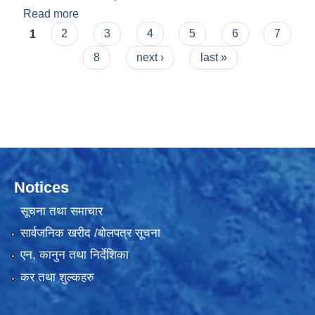
Read more
about गाउँ पालिका स्तरीय वार्षिक समिक्षा गोष्ठी
Pages
1
2
3
4
5
6
7
8
next ›
last »
Notices
सूचना तथा समाचार
सार्वजनिक खरीद /बोलपत्र सूचना
एन, कानुन तथा निर्देशिका
कर तथा शुल्कहरु