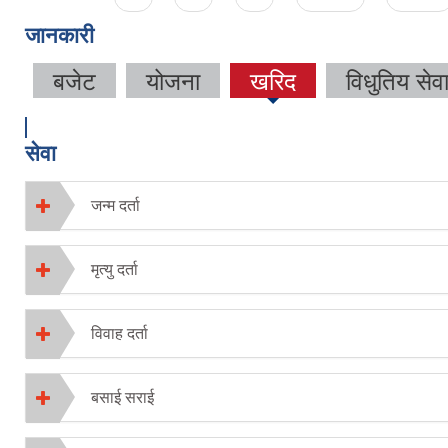
जानकारी
बजेट
योजना
खरिद
विधुतिय सेव
(active
tab)
सेवा
जन्म दर्ता
मृत्यु दर्ता
विवाह दर्ता
बसाई सराई