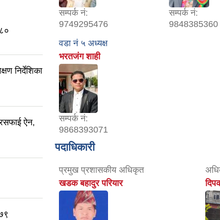
सम्पर्क नं:
सम्पर्क नं:
9749295476
9848385360
०८०
वडा नं ५ अध्यक्ष
भरतजंग शाही
क्षण निर्देशिका
सम्पर्क नं:
 सरसफाई ऐन,
9868393071
पदाधिकारी
प्रमुख प्रशासकीय अधिकृत
अधिक
खडक बहादुर परियार
दिप
०७९