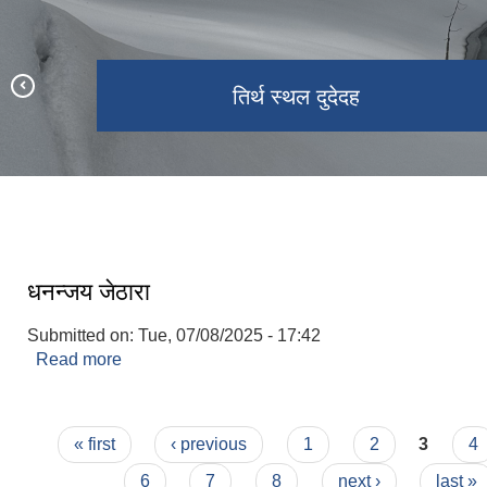
तिर्थ स्थल थामा वटा को दृिश्य
खार्पुनाथ गाउँपालिका ४ नं वडा छिप्प्रा बस्ति
खार्पूनाथ-शिवालय-मन्दिर
बार्षिक समिक्षा
तिर्थ स्थल दुदेदह
खार्पुनाथ गाउँपालिका परिवार
धनन्जय जेठारा
Submitted on:
Tue, 07/08/2025 - 17:42
Read more
about धनन्जय जेठारा
Pages
« first
‹ previous
1
2
3
4
6
7
8
next ›
last »