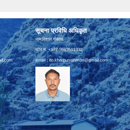
सूचना प्रविधि अधिकृत
नाम:विशाल रोकाया
फोन न. +977-9863511332
il.com
email :
ito.kharpunathmun@gmail.com