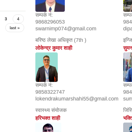
सम्पर्क नं:
सम्पर
3
4
9868296053
984
last »
swarnimp074@gmail.com
dip
बरिष्ठ लेखा अधिकृत (7th )
इन्ज
लोकेन्द्र कुमार शाही
सुमन
सम्पर्क नं:
सम्पर
9858322747
984
lokendrakumarshahi55@gmail.com
sum
स्वास्थ्य संयोजक
जिंस
हरिभक्त शाही
भक्त