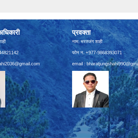
े अधिकारी
प्रवक्ता
शाही
नाम: भरतजंग शाही
844821142
फोन न. +977-9868393071
ahi2036@gmail.com
email :
bharatjungshahi990@gma