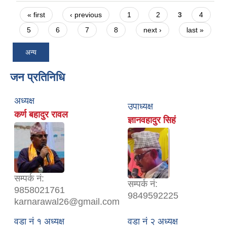
Pages
« first
‹ previous
1
2
3
4
5
6
7
8
next ›
last »
अन्य
जन प्रतिनिधि
अध्यक्ष
उपाध्यक्ष
कर्ण बहादुर रावल
ज्ञानवहादुर सिहं
सम्पर्क नं:
सम्पर्क नं:
9858021761
9849592225
karnarawal26@gmail.com
वडा नं १ अध्यक्ष
वडा नं २ अध्यक्ष