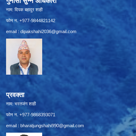
गुनासो सुन्ने अधिकारी
नाम: दिपक बहादुर शाही
फोन न. +977-9844821142
email :
dipakshahi2036@gmail.com
प्रवक्ता
नाम: भरतजंग शाही
फोन न. +977-9868393071
email :
bharatjungshahi990@gmail.com