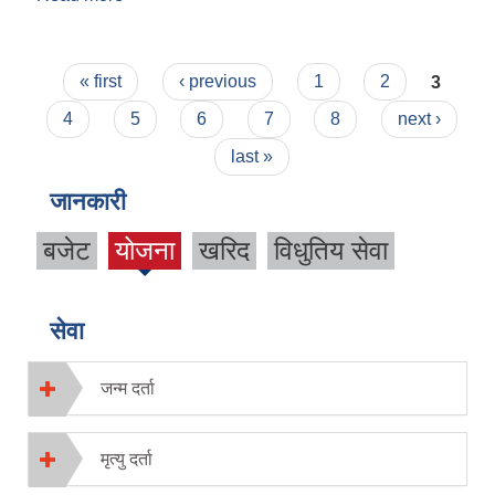
Pages
« first
‹ previous
1
2
3
4
5
6
7
8
next ›
last »
जानकारी
बजेट
योजना
खरिद
विधुतिय सेवा
(activ
e tab)
सेवा
जन्म दर्ता
मृत्यु दर्ता