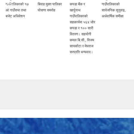
गाउँपालिकाको १७
बिवाह मुक्त पालिका
कपडा बैंक र
गाउँपालिकाको
औं गाउँसभा तथा
घोसणा समरोह
खार्पुनाथ
सार्वजनिक सुनुवाइ,
बजेट अधिवेशन
गाउँपालिकाको
अर्धवार्षिक समीक्षा
सहकार्यमा ५६४ जोर
कपडा र १०० सारी
वितरण। सहयोगी
कमल बि.सी., विजय
सापकोटा र मेघराज
सरप्रति धन्यवाद।